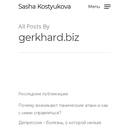
Sasha Kostyukova
Menu
All Posts By
gerkhard.biz
Hit enter to search or ESC to close
Последние публикации
Почему возникают панические атаки и как
с ними справляться?
Депрессия – болезнь, о которой нельзя