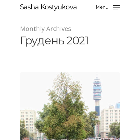
Sasha Kostyukova
Menu
Monthly Archives
Грудень 2021
Hit enter to search or ESC to close