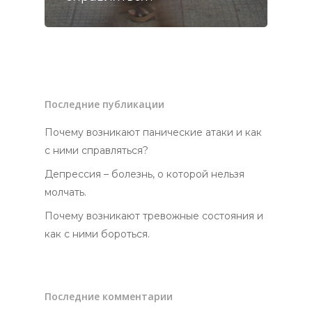
Головна
Консультація
Про мене
Последние публикации
Блог
Почему возникают панические атаки и как
с ними справляться?
Депрессия – болезнь, о которой нельзя
молчать.
Почему возникают тревожные состояния и
как с ними бороться.
Последние комментарии